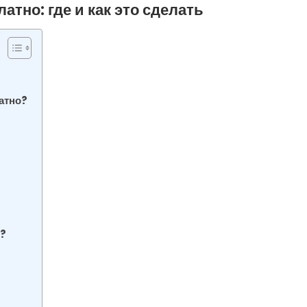
атно: где и как это сделать
атно?
й?